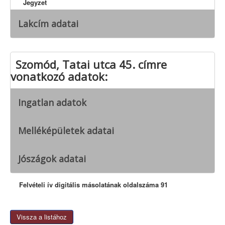
Jegyzet
Lakcím adatai
Szomód, Tatai utca 45. címre
vonatkozó adatok:
Ingatlan adatok
Melléképületek adatai
Jószágok adatai
Felvételi ív digitális másolatának oldalszáma 91
Vissza a listához