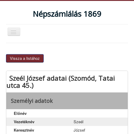
Népszámlálás 1869
Navigáció
váltása
Magyarországi népszámlálások
Bemutatkozás
Vissza a listához
Mire használható az adatbázis?
Szeél József adatai (Szomód, Tatai
Teljes lista
utca 45.)
Agostyán
Baj
Személyi adatok
Dunaalmás
Előnév
Dunaszentmiklós
Vezetéknév
Szeél
Kocs
Keresztnév
József