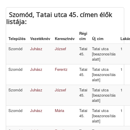
Szomód, Tatai utca 45. címen élők
listája:
Régi
Település
Vezetéknév
Keresztnév
cím
Új cím
Laká
Szomód
Juhász
József
Tatai
Tatai utca
1
45.
[beazonosítás
alatt]
Szomód
Juhász
Ferentz
Tatai
Tatai utca
1
45.
[beazonosítás
alatt]
Szomód
Juhász
József
Tatai
Tatai utca
1
45.
[beazonosítás
alatt]
Szomód
Juhász
Mária
Tatai
Tatai utca
1
45.
[beazonosítás
alatt]