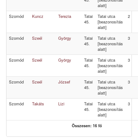
alatt]
Szomód
Kuncz
Terezia
Tatai
Tatai utca
2
45.
[beazonosítás
alatt]
Szomód
Szeél
György
Tatai
Tatai utca
3
45.
[beazonosítás
alatt]
Szomód
Szeél
György
Tatai
Tatai utca
3
45.
[beazonosítás
alatt]
Szomód
Szeél
József
Tatai
Tatai utca
3
45.
[beazonosítás
alatt]
Szomód
Takáts
Lizi
Tatai
Tatai utca
3
45.
[beazonosítás
alatt]
Összesen: 16 fő