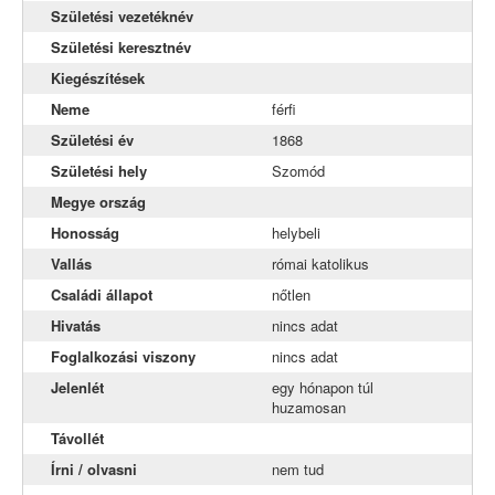
Naszály
Születési vezetéknév
Születési keresztnév
Neszmély
Kiegészítések
Szomód
Neme
férfi
Tardos
Születési év
1868
Tata
Születési hely
Szomód
Megye ország
Tóváros
Honosság
helybeli
Vértestolna
Vallás
római katolikus
Családi állapot
nőtlen
Hivatás
nincs adat
Foglalkozási viszony
nincs adat
Jelenlét
egy hónapon túl
huzamosan
Távollét
Írni / olvasni
nem tud