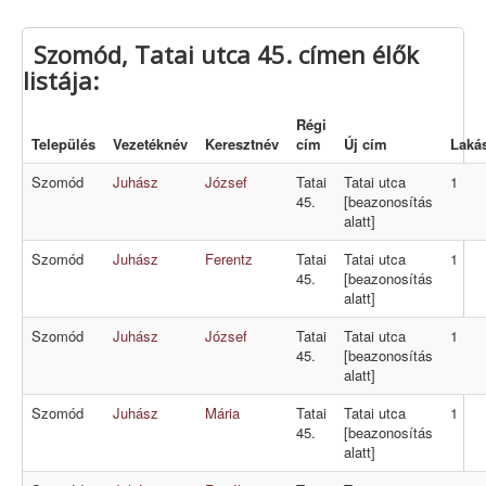
Szomód, Tatai utca 45. címen élők
listája:
Régi
Település
Vezetéknév
Keresztnév
cím
Új cím
Laká
Szomód
Juhász
József
Tatai
Tatai utca
1
45.
[beazonosítás
alatt]
Szomód
Juhász
Ferentz
Tatai
Tatai utca
1
45.
[beazonosítás
alatt]
Szomód
Juhász
József
Tatai
Tatai utca
1
45.
[beazonosítás
alatt]
Szomód
Juhász
Mária
Tatai
Tatai utca
1
45.
[beazonosítás
alatt]