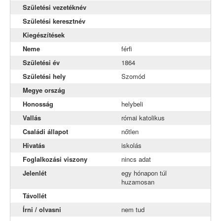
Naszály
Születési vezetéknév
Születési keresztnév
Neszmély
Kiegészítések
Szomód
Neme
férfi
Tardos
Születési év
1864
Tata
Születési hely
Szomód
Megye ország
Tóváros
Honosság
helybeli
Vértestolna
Vallás
római katolikus
Családi állapot
nőtlen
Hivatás
iskolás
Foglalkozási viszony
nincs adat
Jelenlét
egy hónapon túl
huzamosan
Távollét
Írni / olvasni
nem tud