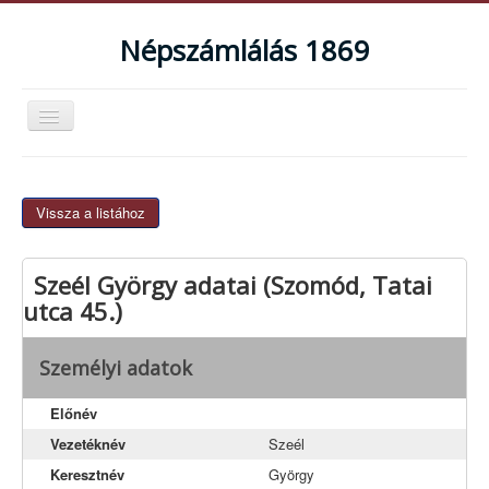
Népszámlálás 1869
Navigáció
váltása
Magyarországi népszámlálások
Bemutatkozás
Vissza a listához
Mire használható az adatbázis?
Szeél György adatai (Szomód, Tatai
Teljes lista
utca 45.)
Agostyán
Baj
Személyi adatok
Dunaalmás
Előnév
Dunaszentmiklós
Vezetéknév
Szeél
Kocs
Keresztnév
György