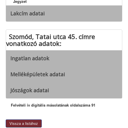
Jegyzet
Lakcím adatai
Szomód, Tatai utca 45. címre
vonatkozó adatok:
Ingatlan adatok
Melléképületek adatai
Jószágok adatai
Felvételi ív digitális másolatának oldalszáma 91
Vissza a listához