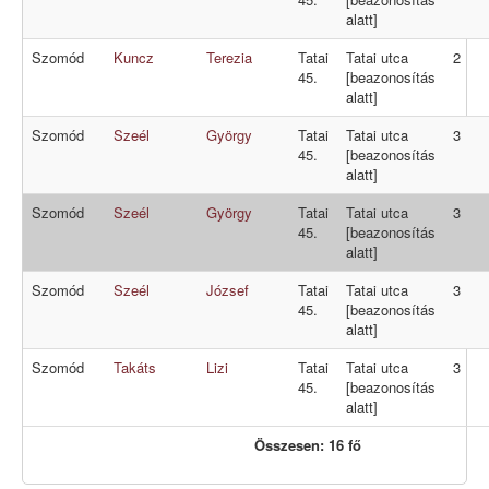
alatt]
Szomód
Kuncz
Terezia
Tatai
Tatai utca
2
45.
[beazonosítás
alatt]
Szomód
Szeél
György
Tatai
Tatai utca
3
45.
[beazonosítás
alatt]
Szomód
Szeél
György
Tatai
Tatai utca
3
45.
[beazonosítás
alatt]
Szomód
Szeél
József
Tatai
Tatai utca
3
45.
[beazonosítás
alatt]
Szomód
Takáts
Lizi
Tatai
Tatai utca
3
45.
[beazonosítás
alatt]
Összesen: 16 fő