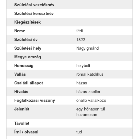
Naszály
Születési vezetéknév
Születési keresztnév
Neszmély
Kiegészítések
Szomód
Neme
férfi
Tardos
Születési év
1822
Tata
Születési hely
Nagyigmánd
Megye ország
Tóváros
Honosság
helybeli
Vértestolna
Vallás
római katolikus
Családi állapot
házas
Hivatás
házas zsellér
Foglalkozási viszony
önálló vállalkozó
Jelenlét
egy hónapon túl
huzamosan
Távollét
Írni / olvasni
tud