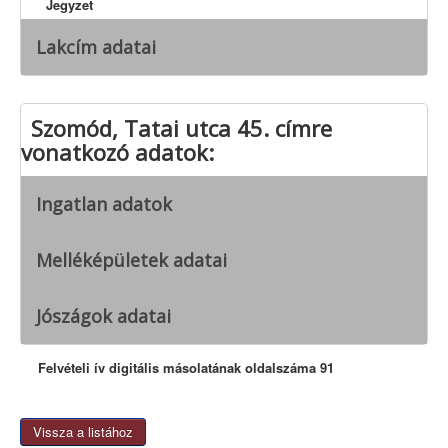
Jegyzet
Lakcím adatai
Szomód, Tatai utca 45. címre
vonatkozó adatok:
Ingatlan adatok
Melléképületek adatai
Jószágok adatai
Felvételi ív digitális másolatának oldalszáma 91
Vissza a listához