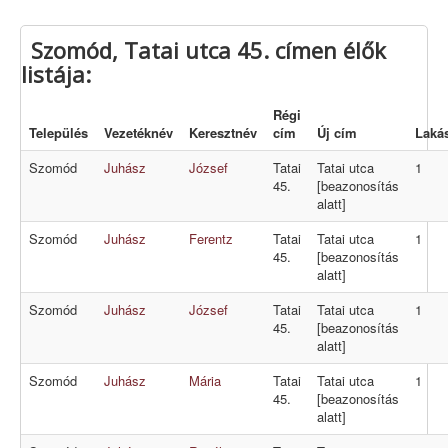
Szomód, Tatai utca 45. címen élők
listája:
Régi
Település
Vezetéknév
Keresztnév
cím
Új cím
Laká
Szomód
Juhász
József
Tatai
Tatai utca
1
45.
[beazonosítás
alatt]
Szomód
Juhász
Ferentz
Tatai
Tatai utca
1
45.
[beazonosítás
alatt]
Szomód
Juhász
József
Tatai
Tatai utca
1
45.
[beazonosítás
alatt]
Szomód
Juhász
Mária
Tatai
Tatai utca
1
45.
[beazonosítás
alatt]