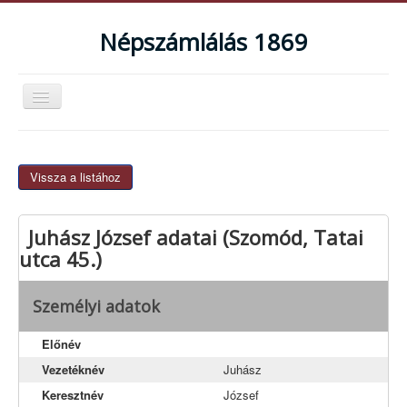
Népszámlálás 1869
Navigáció
váltása
Magyarországi népszámlálások
Bemutatkozás
Vissza a listához
Mire használható az adatbázis?
Juhász József adatai (Szomód, Tatai
Teljes lista
utca 45.)
Agostyán
Baj
Személyi adatok
Dunaalmás
Előnév
Dunaszentmiklós
Vezetéknév
Juhász
Kocs
Keresztnév
József