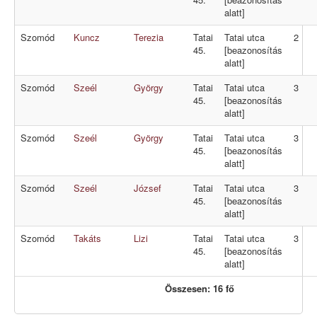
alatt]
Szomód
Kuncz
Terezia
Tatai
Tatai utca
2
45.
[beazonosítás
alatt]
Szomód
Szeél
György
Tatai
Tatai utca
3
45.
[beazonosítás
alatt]
Szomód
Szeél
György
Tatai
Tatai utca
3
45.
[beazonosítás
alatt]
Szomód
Szeél
József
Tatai
Tatai utca
3
45.
[beazonosítás
alatt]
Szomód
Takáts
Lizi
Tatai
Tatai utca
3
45.
[beazonosítás
alatt]
Összesen: 16 fő