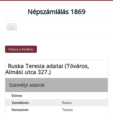
Népszámlálás 1869
Navigáció
váltása
Magyarországi népszámlálások
Bemutatkozás
Vissza a listához
Mire használható az adatbázis?
Ruska Teresia adatai (Tóváros,
Teljes lista
Almási utca 327.)
Agostyán
Baj
Személyi adatok
Dunaalmás
Előnév
Dunaszentmiklós
Vezetéknév
Ruska
Kocs
Keresztnév
Teresia