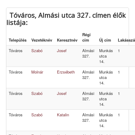
Tóváros, Almási utca 327. címen élők
listája:
Régi
Település
Vezetéknév
Keresztnév
cím
Új cím
Lakássz
Tóváros
Szabó
Josef
Almási
Munkás
1
327.
utca
14.
Tóváros
Molnár
Erzsébeth
Almási
Munkás
1
327.
utca
14.
Tóváros
Szabó
Josef
Almási
Munkás
1
327.
utca
14.
Tóváros
Szabó
Katalin
Almási
Munkás
1
327.
utca
14.