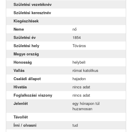
Naszály
Születési vezetéknév
Születési keresztnév
Neszmély
Kiegészítések
Szomód
Neme
nő
Tardos
Születési év
1854
Tata
Születési hely
Tóváros
Megye ország
Tóváros
Honosság
helybeli
Vértestolna
Vallás
római katolikus
Családi állapot
hajadon
Hivatás
nincs adat
Foglalkozási viszony
nincs adat
Jelenlét
egy hónapon túl
huzamosan
Távollét
Írni / olvasni
tud