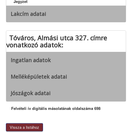
Jegyzet
Lakcím adatai
Tóváros, Almási utca 327. címre
vonatkozó adatok:
Ingatlan adatok
Melléképületek adatai
Jószágok adatai
Felvételi ív digitális másolatának oldalszáma 698
Vissza a listához