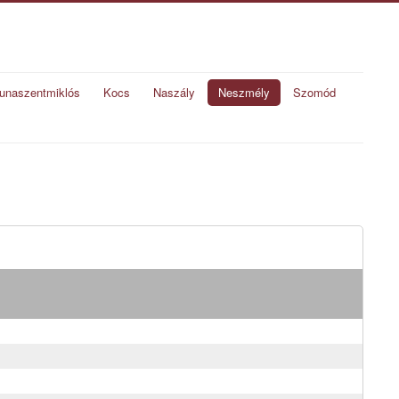
unaszentmiklós
Kocs
Naszály
Neszmély
Szomód