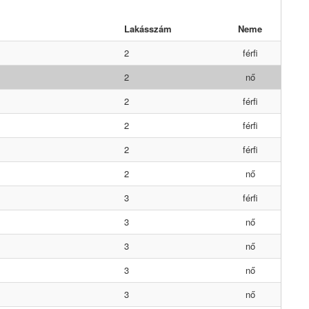
Lakásszám
Neme
2
férfi
2
nő
2
férfi
2
férfi
2
férfi
2
nő
3
férfi
3
nő
3
nő
3
nő
3
nő