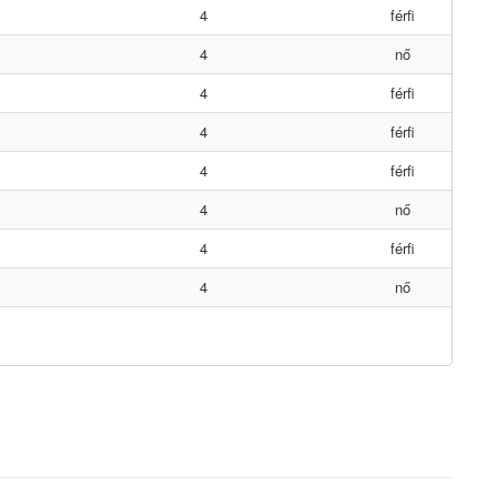
4
férfi
4
nő
4
férfi
4
férfi
4
férfi
4
nő
4
férfi
4
nő