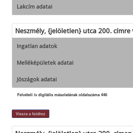
Lakcím adatai
Neszmély, {jelöletlen} utca 200. címr
Ingatlan adatok
Melléképületek adatai
Jószágok adatai
Felvételi ív digitális másolatának oldalszáma 446
Vissza a listához